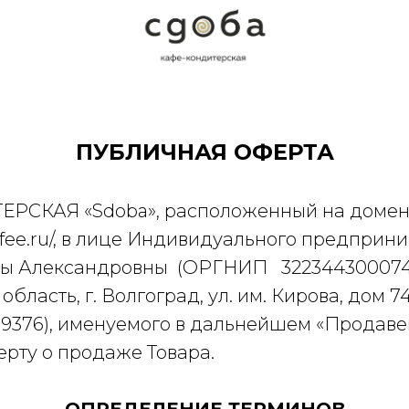
ПУБЛИЧНАЯ ОФЕРТА
РСКАЯ «Sdoba», расположенный на доме
offee.ru/, в лице Индивидуального предприн
ны Александровны (ОРГНИП 322344300074
бласть, г. Волгоград, ул. им. Кирова, дом 74, 
376), именуемого в дальнейшем «Продавец
рту о продаже Товара.