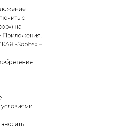
едложение
лючить с
ор») на
е Приложения.
КАЯ «Sdoba» –
иобретение
е-
и условиями
 вносить