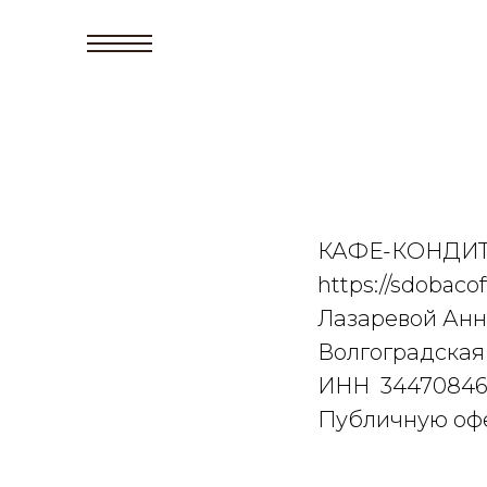
КАФЕ-КОНДИТЕ
https://sdobac
Лазаревой Ан
Волгоградская о
ИНН 344708469
Публичную офе