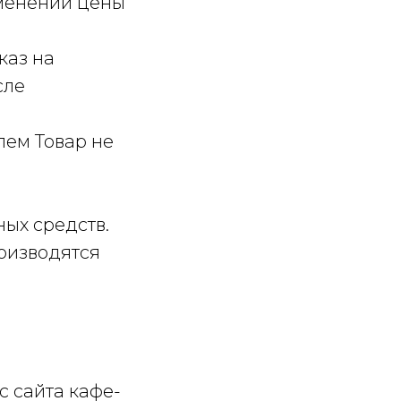
зменении цены
каз на
сле
лем Товар не
я
ых средств.
роизводятся
с сайта кафе-