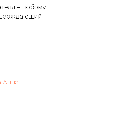
ателя – любому
дтверждающий
а Анна