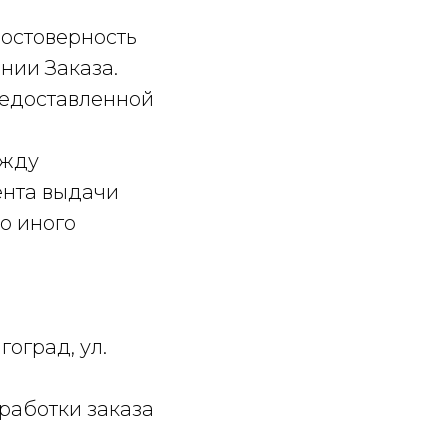
достоверность
нии Заказа.
предоставленной
ежду
ента выдачи
о иного
гоград, ул.
бработки заказа