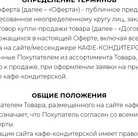
ОПРЕДЕЛЕНИЕ ТЕРМИНОВ
 оферта (далее – «Оферта») - публичное пр
есованное неопределенному кругу лиц, зак
овор купли-продажи товара (далее - «Догов
ержащихся в настоящей Оферте, включая вс
вара на сайте/мессенджере КАФЕ-КОНДИТЕРС
нные Покупателем из ассортимента Товара,
 к продаже, при оформлении заявки на пр
е кафе-кондитерской.
ОБЩИЕ ПОЛОЖЕНИЯ
упателем Товара, размещенного на сайте каф
означает, что Покупатель согласен со всем
рты.
ация сайта кафе-кондитерской имеет право