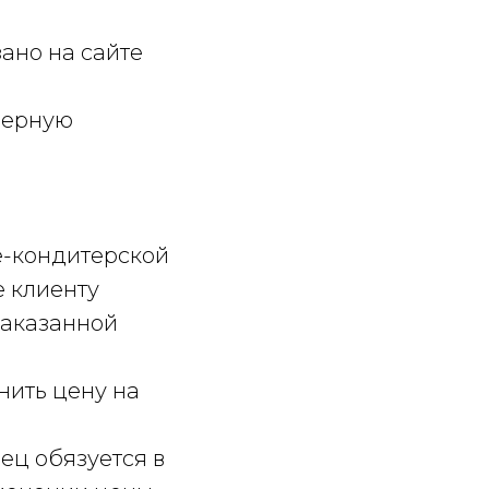
зано на сайте
верную
фе-кондитерской
 клиенту
заказанной
нить цену на
ец обязуется в