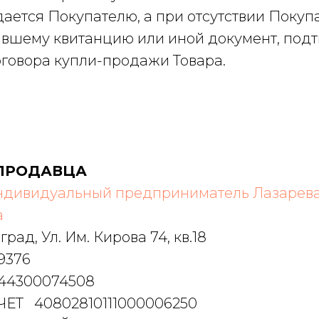
едается Покупателю, а при отсутствии Покуп
ившему квитанцию или иной документ, по
говора купли-продажи Товара.
ПРОДАВЦА
дивидуальный предприниматель Лазарев
а
град, Ул. Им. Кирова 74, кв.18
9376
44300074508
ЕТ 40802810111000006250