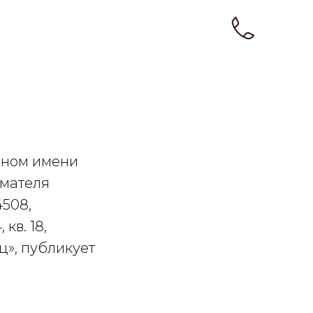
нном имени
имателя
508,
кв. 18,
», публикует