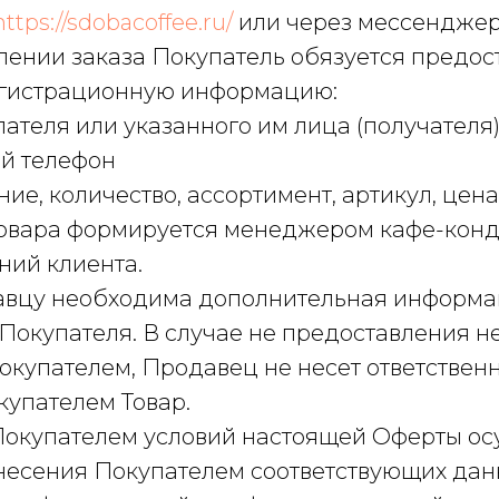
https://sdobacoffee.ru/
или через мессенджер
лении заказа Покупатель обязуется предос
гистрационную информацию:
упателя или указанного им лица (получателя)
ый телефон
ние, количество, ассортимент, артикул, цен
овара формируется менеджером кафе-конд
ний клиента.
давцу необходима дополнительная информац
 Покупателя. В случае не предоставления 
купателем, Продавец не несет ответственн
упателем Товар.
 Покупателем условий настоящей Оферты ос
несения Покупателем соответствующих дан