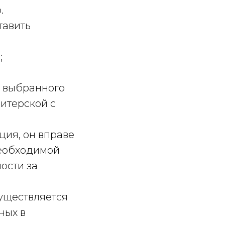
.
тавить
;
а выбранного
итерской с
ия, он вправе
необходимой
ости за
уществляется
ных в